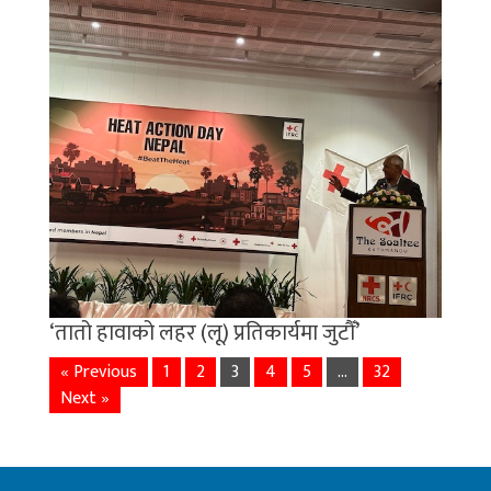
‘तातो हावाको लहर (लू) प्रतिकार्यमा जुटौँ’
« Previous
1
2
3
4
5
…
32
Next »